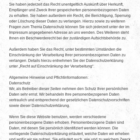
Sie haben jederzeit das Recht unentgeltlich Auskunft über Herkunft,
Empfänger und Zweck Ihrer gespeicherten personenbezogenen Daten
zu erhalten. Sie haben außerdem ein Recht, die Berichtigung, Sperrung
oder Löschung dieser Daten zu verlangen. Hierzu sowie zu weiteren
Fragen zum Thema Datenschutz können Sie sich jederzeit unter der im
Impressum angegebenen Adresse an uns wenden. Des Weiteren steht
Ihnen ein Beschwerderecht bei der zuständigen Aufsichtsbehörde zu.
Außerdem haben Sie das Recht, unter bestimmten Umständen die
Einschränkung der Verarbeitung Ihrer personenbezogenen Daten zu
verlangen. Details hierzu entnehmen Sie der Datenschutzerklärung
unter „Recht auf Einschränkung der Verarbeitung“.
Allgemeine Hinweise und Pflichtinformationen:
Datenschutz
Wir, als Betreiber dieser Seiten nehmen den Schutz Ihrer persönlichen
Daten sehr ernst. Wir behandeln Ihre personenbezogenen Daten
vertraulich und entsprechend der gesetzlichen Datenschutzvorschriften
sowie dieser Datenschutzerklärung.
Wenn Sie diese Website benutzen, werden verschiedene
personenbezogene Daten erhoben. Personenbezogene Daten sind
Daten, mit denen Sie persönlich identifiziert werden können. Die
vorliegende Datenschutzerklärung erläutert, welche Daten wir erheben
und wofür wir sie nutzen. Sie erläutert auch, wie und zu welchem Zweck