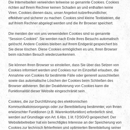
Die Internetseiten verwenden teilweise so genannte Cookies. Cookies
richten auf Ihrem Rechner keinen Schaden an und enthalten keine
Viren. Cookies dienen dazu, unser Angebot nutzerfreundlicher,
effektiver und sicherer zu machen. Cookies sind kleine Textdateien, die
auf Ihrem Rechner abgelegt werden und die Ihr Browser speichert.
Die meisten der von uns verwendeten Cookies sind so genannte
“Session-Cookies”. Sie werden nach Ende Ihres Besuchs automatisch
gelöscht. Andere Cookies bleiben auf Ihrem Endgerät gespeichert bis
Sie diese löschen. Diese Cookies ermöglichen es uns, Ihren Browser
beim nächsten Besuch wiederzuerkennen.
Sie können Ihren Browser so einstellen, dass Sie über das Setzen von
Cookies informiert werden und Cookies nur im Einzelfall erlauben, die
Annahme von Cookies für bestimmte Fälle oder generell ausschließen
sowie das automatische Löschen der Cookies beim Schließen des
Browser aktivieren. Bei der Deaktivierung von Cookies kann die
Funktionalität dieser Website eingeschränkt sein.
Cookies, die zur Durchführung des elektronischen
Kommunikationsvorgangs oder zur Bereitstellung bestimmter, von Ihnen
erwünschter Funktionen (z.B. Warenkorbfunktion) erforderlich sind,
werden auf Grundlage von Art. 6 Abs. 1 lit. f DSGVO gespeichert. Der
Websitebetreiber hat ein berechtigtes Interesse an der Speicherung von
Cookies zur technisch fehlerfreien und optimierten Bereitstellung seiner